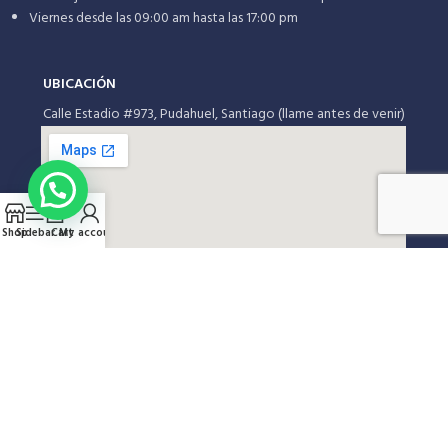
Viernes desde las 09:00 am hasta las 17:00 pm
UBICACIÓN
Calle Estadio #973, Pudahuel, Santiago (llame antes de venir)
Shop
Sidebar
Cart
My account