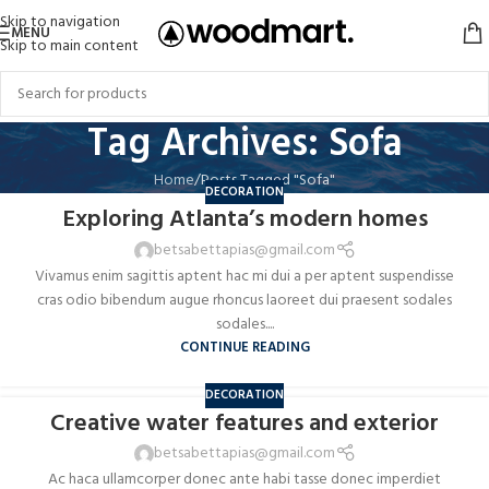
Skip to navigation
MENU
Skip to main content
Tag Archives: Sofa
Home
Posts Tagged "Sofa"
DECORATION
Exploring Atlanta’s modern homes
betsabettapias@gmail.com
Vivamus enim sagittis aptent hac mi dui a per aptent suspendisse
cras odio bibendum augue rhoncus laoreet dui praesent sodales
sodales....
CONTINUE READING
DECORATION
Creative water features and exterior
betsabettapias@gmail.com
Ac haca ullamcorper donec ante habi tasse donec imperdiet