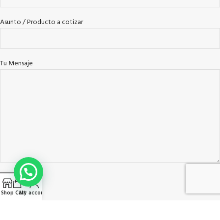
Asunto / Producto a cotizar
Tu Mensaje
Shop
Cart
My account
WOODMART
2021 CREATED BY
XTEMOS STUDIO
. PREMIUM E-COMMERCE
SOLUTIONS.