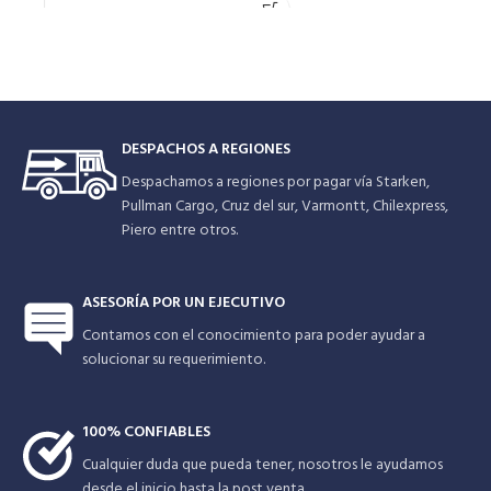
compatibles con el acero inoxidable
cerrados industriales de circulación
AISI 304. Utilizada en suministro de
y aumento de presión en las
agua potable, alimentación de
tuberías de la casa.
Todas las piezas
calderas, sistemas de tratamiento
giratorias se sumergen en el agua
de agua pura, industria
que mueve esta bomba de rotor
farmacéutica.
encapsulado. El fluido bombeado
actúa como refrigerante a los
DESPACHOS A REGIONES
rodamientos y rotor y lubrica los
descansos.
Despachamos a regiones por pagar vía Starken,
Pullman Cargo, Cruz del sur, Varmontt, Chilexpress,
Piero entre otros.
ASESORÍA POR UN EJECUTIVO
Contamos con el conocimiento para poder ayudar a
solucionar su requerimiento.
100% CONFIABLES
Cualquier duda que pueda tener, nosotros le ayudamos
desde el inicio hasta la post venta.