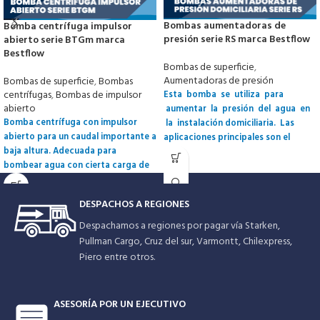
Bombas aumentadoras de
Bomba centrífuga impulsor
presión serie RS marca Bestflow
abierto serie BTGm marca
Bestflow
Bombas de superficie
,
Aumentadoras de presión
Bombas de superficie
,
Bombas
centrífugas
,
Bombas de impulsor
Esta bomba se utiliza para
abierto
aumentar la presión del agua en
Bomba centrífuga con impulsor
la instalación domiciliaria. Las
abierto para un caudal importante a
aplicaciones principales son el
baja altura. Adecuada para
sistema de agua caliente, sistemas
bombear agua con cierta carga de
cerrados industriales de circulación
impurezas sin riesgo de
y aumento de presión en las
atascamiento. Se utiliza
tuberías de la casa.
Todas las piezas
DESPACHOS A REGIONES
principalmente en bombeo de agua
giratorias se sumergen en el agua
de canales y ríos así como en
que mueve esta bomba de rotor
Despachamos a regiones por pagar vía Starken,
diversas industrias.
encapsulado. El fluido bombeado
Pullman Cargo, Cruz del sur, Varmontt, Chilexpress,
actúa como refrigerante a los
Piero entre otros.
rodamientos y rotor y lubrica los
descansos.
ASESORÍA POR UN EJECUTIVO