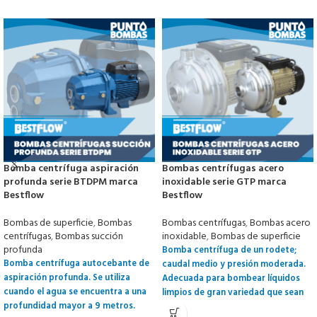
Bomba centrífuga aspiración
Bombas centrífugas acero
profunda serie BTDPM marca
inoxidable serie GTP marca
Bestflow
Bestflow
Bombas de superficie
,
Bombas
Bombas centrífugas
,
Bombas acero
centrífugas
,
Bombas succión
inoxidable
,
Bombas de superficie
profunda
Bomba centrífuga de un rodete;
Bomba centrífuga autocebante de
caudal medio y presión moderada.
aspiración profunda. Se utiliza
Adecuada para bombear líquidos
cuando el agua se encuentra a una
limpios de gran variedad que sean
profundidad mayor a 9 metros.
compatibles con el acero inoxidable