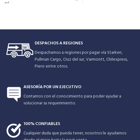
Suele instalarse con un estanque
AISI 304. Utilizada en suministro de
hidroneumático pequeño para
agua potable, alimentación de
alimentación de redes domiciliarias
calderas, sistemas de tratamiento
pequeñas.
de agua pura, industria
farmacéutica.
DESPACHOS A REGIONES
Despachamos a regiones por pagar vía Starken,
Pullman Cargo, Cruz del sur, Varmontt, Chilexpress,
Piero entre otros.
ASESORÍA POR UN EJECUTIVO
Contamos con el conocimiento para poder ayudar a
solucionar su requerimiento.
100% CONFIABLES
Cualquier duda que pueda tener, nosotros le ayudamos