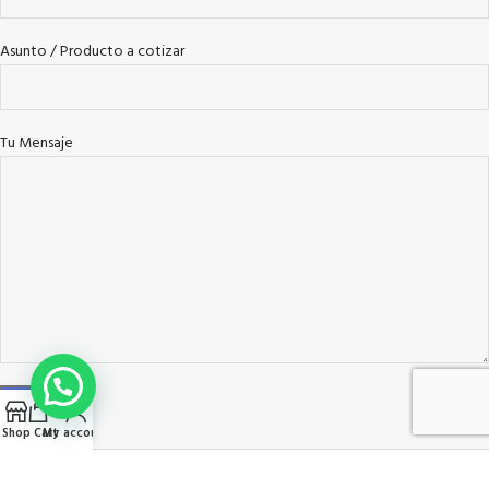
Asunto / Producto a cotizar
Tu Mensaje
Shop
Cart
My account
WOODMART
2021 CREATED BY
XTEMOS STUDIO
. PREMIUM E-COMMERCE
SOLUTIONS.