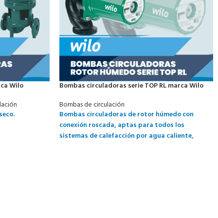
rca Wilo
Bombas circuladoras serie TOP RL marca Wilo
lación
Bombas de circulación
seco.
Bombas circuladoras de rotor húmedo con
conexión roscada, aptas para todos los
sistemas de calefacción por agua caliente,
instalaciones de climatización, circuitos
cerrados de refrigeración y sistemas
industriales de circulación con velocidades
preseleccionables para la adaptación de
potencia.