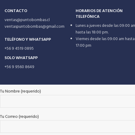
CONTACTO
HORARIOS DE ATENCIÓN
TELEFÓNICA
ventas@puntobombas.cl
Lunes a jueves desde las 09:00 a
ventaspuntobombas@gmail.com
hasta las 18:00 pm.
Viernes desde las 09:00 am hasta 
TELÉFONO Y WHATSAPP
17:00 pm
+56 9 4519 0895
SOLO WHATSAPP
+56 9 9560 8649
Tu Nombre (requerido)
Tu Correo (requerido)