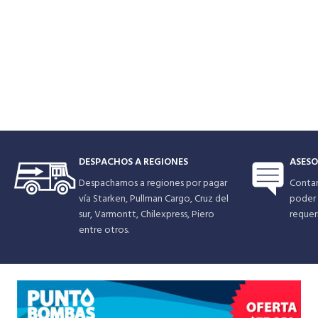
cierre de acero inoxidable. Arandela de presión
de cerámica, anillos aisladores de etileno
propileno. Motor asíncrono, de rotor húmedo.
DESPACHOS A REGIONES
ASESO
Despachamos a regiones por pagar
Conta
vía Starken, Pullman Cargo, Cruz del
poder 
sur, Varmontt, Chilexpress, Piero
requer
entre otros.