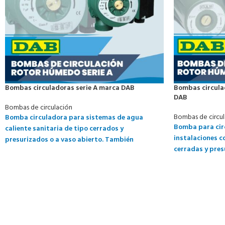
Bombas circuladoras serie A marca DAB
Bombas circula
DAB
Bombas de circulación
Bombas de circu
Bomba circuladora para sistemas de agua
Bomba para circ
caliente sanitaria de tipo cerrados y
instalaciones c
presurizados o a vaso abierto. También
cerradas y pres
adecuada para sistemas de energía solar.
tanto civiles co
Cuerpo bomba de bronce. Caja del motor de
aluminio fundido a presión. Rodete de
tecnopolímero. Eje del motor de cerámica
montado sobre rodamientos de grafito
lubricados por el mismo líquido bombeado.
Camisa del rotor, camisa del estator y brida de