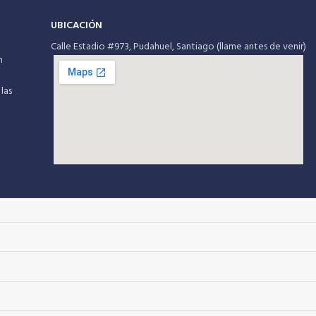
UBICACIÓN
Calle Estadio #973, Pudahuel, Santiago (llame antes de venir)
m
las