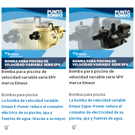
Bomba para piscina de
Bomba para piscina de
velocidad variable serie SPV
velocidad variable serie EPV
marca Emaux
marca Emaux
Bombas para piscina
Bombas para piscina
La bomba de velocidad variable
La bomba de velocidad variable
Emaux Super-Power reduce el
Emaux E-Power reduce el consumo
consumo de electricidad de su
eléctrico de su piscina, spa y
piscina, spa y fuentes de agua.
fuentes de agua. Gracias a su mayor
Gracias a su mayor eficiencia,
eficiencia, elimina el uso excesivo y
elimina el uso excesivo y reduce los
reduce los costos de