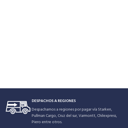
costos de mantenimiento de los
mantenimiento de los equipos. El
equipos. En comparación con la
ahorro de electricidad se logra
bomba de velocidad variable Emaux
programando la bomba para
Super-Power, las bombas
alcanzar el programa de caudal
tradicionales de una sola velocidad
ideal. A medida que se reduce la
funcionan de manera continua e
velocidad de la bomba, el flujo de
ineficiente a la carga máxima, lo que
agua cae. Una reducción del 50% en
genera altos costes de
la velocidad reduce el caudal a la
funcionamiento. La velocidad
mitad, pero al mismo tiempo reduce
reducida proporciona tasas de
el consumo elléctrico hasta en un
circulación de agua más lentas y
85%.
ejerce menos presión sobre la
instalación hidráulica, el filtro, la
desinfección y la tubería. Reduce el
factor de desgaste y se traduce en
ahorros significativos para el
propietario de la piscina.
DESPACHOS A REGIONES
Despachamos a regiones por pagar vía Starken,
Pullman Cargo, Cruz del sur, Varmontt, Chilexpress,
Piero entre otros.