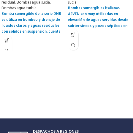
residual
,
Bombas agua sucia
,
sucia
Bombas agua turbia
Bombas sumergibles italianas
Bomba sumergible de la serie DNB
ARVEN son muy utilizadas en
se utiliza en bombeo y drenaje de
elevación de aguas servidas desde
líquidos claros y aguas residuales
subterráneos y pozos sépticos en
con sólidos en suspensión, cuenta
general. Además se usan en aguas
con un impulsor tipo BICANAL; 2900
residuales que no tengan mucho
rpm. Los canales especiales S-Flow
contenido de piedras o elementos
permiten el paso de sólido fibroso
abrasivos.
corto y son particularmente
adecuados para aguas residuales y
plantas de tratamiento de aguas
servidas. Además este modelo
incorpora un interruptor de nivel en
sus modelos monofásicos.
DESPACHOS A REGIONES