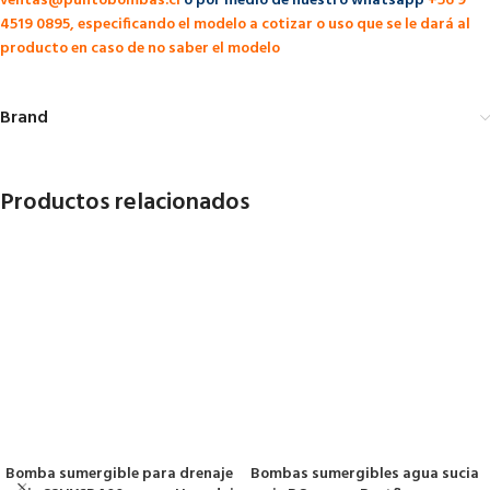
ventas@puntobombas.cl
o por medio de nuestro whatsapp
+56 9
4519 0895, especificando el modelo a cotizar o uso que se le dará al
producto en caso de no saber el modelo
Brand
Productos relacionados
Bombas sumergibles agua sucia
Bomba sumergible para drenaje