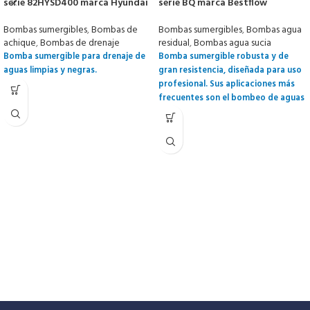
serie BQ marca Bestflow
serie 82HYSD400 marca Hyundai
Bombas sumergibles
,
Bombas agua
Bombas sumergibles
,
Bombas de
residual
,
Bombas agua sucia
achique
,
Bombas de drenaje
Bomba sumergible robusta y de
Bomba sumergible para drenaje de
gran resistencia, diseñada para uso
aguas limpias y negras.
profesional. Sus aplicaciones más
frecuentes son el bombeo de aguas
de desechos civiles e industriales, en
particular aguas negras. Los
modelos monofásicos incluyen
interruptor de nivel.