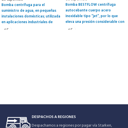
Bomba BESTFLOW centrífuga
Bomba centrífuga para el
autocebante cuerpo acero
suministro de agua, en pequeñas
inoxidable tipo “jet”, por lo que
instalaciones domésticas; utilizada
eleva una presión considerable con
en aplicaciones industriales de
bajo caudal. Adecuada para
tamaño medio y en jardinería.
bombear agua mezclada con aire,
succionando hasta 9 metros de
profundidad. Amplio rango de
aplicaciones domésticas, civiles e
industriales. Además de sistemas de
presión y riego de jardines.
DESPACHOS A REGIONES
Despachamos a regiones por pagar vía Starken,