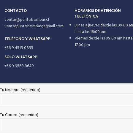
CONTACTO
HORARIOS DE ATENCIÓN
TELEFÓNICA
ventas@puntobombas.cl
Lunes a jueves desde las 09:00 a
ventaspuntobombas@gmail.com
hasta las 18:00 pm.
Viernes desde las 09:00 am hasta 
TELÉFONO Y WHATSAPP
17:00 pm
+56 9 4519 0895
SOLO WHATSAPP
+56 9 9560 8649
Tu Nombre (requerido)
Tu Correo (requerido)