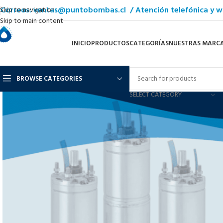
Correos: ventas@puntobombas.cl / Atención telefónica y w
Skip to navigation
Skip to main content
INICIO
PRODUCTOS
CATEGORÍAS
NUESTRAS MARC
BROWSE CATEGORIES
SELECT CATEGORY