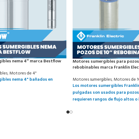
ibles nema 4″ marca Bestflow
Motores sumergibles para pozos
rebobinables marca Franklin Elec
bles
,
Motores de 4"
Motores sumergibles
,
Motores de 1
ibles nema 4" bañados en
Los motores sumergibles Franklin
pulgadas son usados para pozos
requieren rangos de flujo altos o
más profundas. Estos motores p
cantidades de agua para riego, 
agua, y fábricas en donde se req
flujos y presiones.