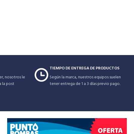
debería ser instalado con las cajas de control
SubStart / SubTronicSC de Franklin Electric para
un máximo rendimiento del sistema, protección
y garantía.
TIEMPO DE ENTREGA DE PRODUCTOS
r, nosotros le
Según la marca, nuestros equipos suelen
a la post
tener entrega de 1 a 3 días previo pago.