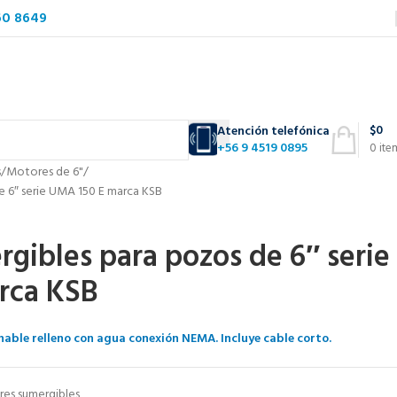
60 8649
$
0
Atención telefónica
+56 9 4519 0895
0
ite
s
Motores de 6"
 6″ serie UMA 150 E marca KSB
gibles para pozos de 6″ serie
rca KSB
ble relleno con agua conexión NEMA. Incluye cable corto.
es sumergibles