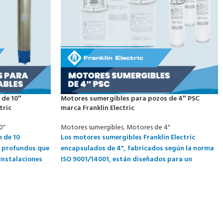
 de 10″
Motores sumergibles para pozos de 4″ PSC
tric
marca Franklin Electric
0"
Motores sumergibles
,
Motores de 4"
 de 10
Los motores sumergibles Franklin Electric
 profundos que
encapsulados de 4", fabricados según la norma
 instalaciones
ISO 9001/14001, están diseñados para un
roveen grandes
rendimiento excepcional en pozos de agua de 4"
sistemas de
o diámetro mayor. El motor PSC monofásico se
uieren grandes
ha optimizado eléctricamente para ofrecer un
arranque de bomba confiable a partir de un
amplio rango de voltajes de entrada.
Idealmente