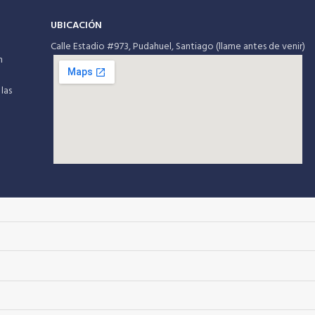
UBICACIÓN
Calle Estadio #973, Pudahuel, Santiago (llame antes de venir)
m
las