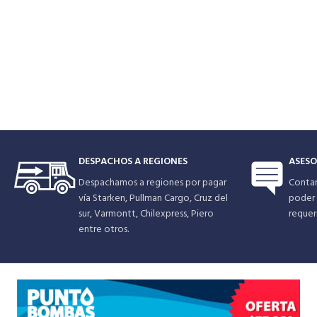
DESPACHOS A REGIONES
ASESO
Despachamos a regiones por pagar
Conta
vía Starken, Pullman Cargo, Cruz del
poder 
sur, Varmontt, Chilexpress, Piero
requer
entre otros.