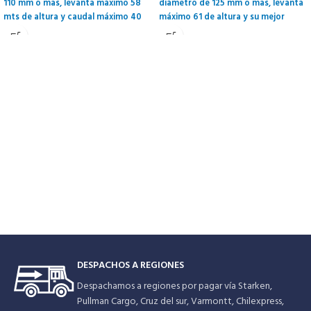
110 mm o mas, levanta máximo 58
diámetro de 125 mm o mas, levanta
mts de altura y caudal máximo 40
máximo 61 de altura y su mejor
litros por minuto. Solo uso en aguas
caudal son 46 litros por minuto.
limpias. Diámetro bomba 75 mm.
Solo uso aguas limpias. Diámetro
bomba 95 mm.
DESPACHOS A REGIONES
Despachamos a regiones por pagar vía Starken,
Pullman Cargo, Cruz del sur, Varmontt, Chilexpress,