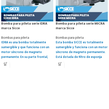
Bomba para pileta serie IDRA
Bomba para pileta serie MICRA
marca Sicce
marca Sicce
Bombas para pileta
Bombas para pileta
IDRA es una bomba totalmente
Esta bomba SICCE es totalmente
sumergible y que funciona con un
sumergible y funciona con un motor
motor síncrono de magneto
síncrono de magneto permanente.
permanente. En su parte frontal,
Está dotada de filtro de esponja
está equipada con un regulador de
intercambiable y es posible regular
flujo con el que se ajusta el caudal
su caudal mediante una llave de 5
del agua con extrema precisión.
posiciones. Se empalma a tubos
rígidos de 13 mm. de diámetro. El
sistema de aspiración ascendente
permite que Micra funcione con
volúmenes pequeños de agua.